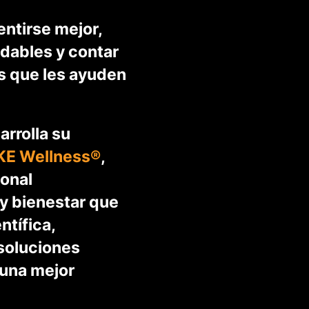
ntirse mejor,
udables y contar
s que les ayuden
arrolla su
E Wellness®
,
onal
 y bienestar que
ntífica,
soluciones
 una mejor