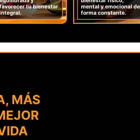
equilibrada y
bienestar físico,
favorecer tu bienestar
mental y emocional de
integral.
forma constante.
A, MÁS
 MEJOR
VIDA