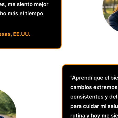
es, me siento mejor
cho más el tiempo
exas, EE.UU.
"Aprendí que el b
cambios extremos,
consistentes y de
para cuidar mi sal
rutina y hoy me si