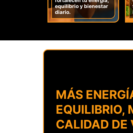
fortalecen tu energía,
equilibrio y bienestar
diario.
MÁS ENERGÍ
EQUILIBRIO,
CALIDAD DE 