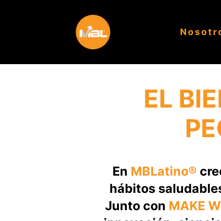
Nosotr
EL BI
PE
En
MBLatino®
cre
hábitos saludable
Junto con
MAKE We