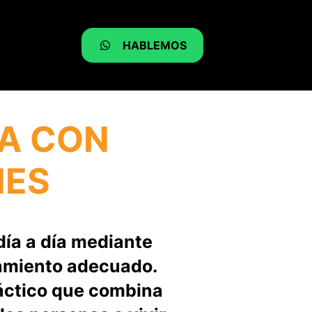
HABLEMOS
ZA CON
NES
día a día mediante
ñamiento adecuado.
áctico que combina