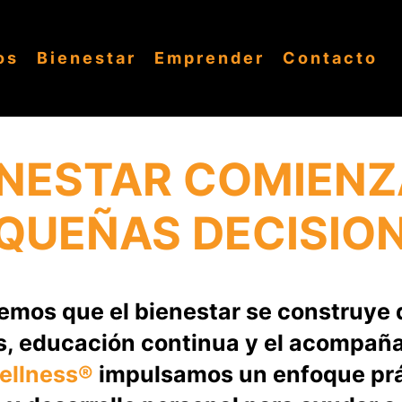
os
Bienestar
Emprender
Contacto
ENESTAR COMIEN
QUEÑAS DECISIO
emos que el bienestar se construye 
s, educación continua y el acompa
llness®
impulsamos un enfoque pr