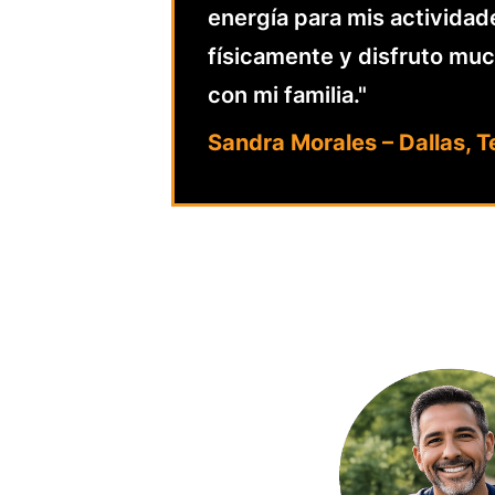
energía para mis actividad
físicamente y disfruto mu
con mi familia."
Sandra Morales – Dallas, T