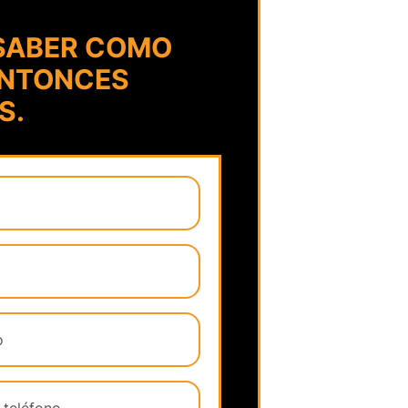
 SABER COMO
ENTONCES
S.