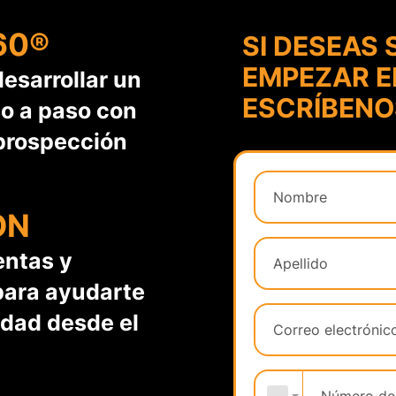
60®
SI DESEAS
EMPEZAR 
esarrollar un
ESCRÍBENO
so a paso con
prospección
ÓN
entas y
ara ayudarte
idad desde el