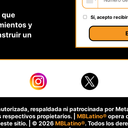
 que
Sí, acepto recibi
mientos y
nstruir un
 autorizada, respaldada ni patrocinada por Me
respectivos propietarios. |
MBLatino®
opera d
este sitio. | © 2026
MBLatino®
. Todos los der