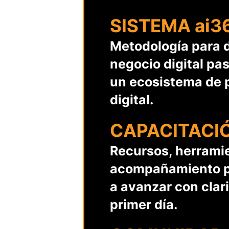
SISTEMA ai3
Metodología para d
negocio digital pa
un ecosistema de 
digital.
CAPACITACI
Recursos, herrami
acompañamiento p
a avanzar con clar
primer día.