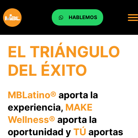
HABLEMOS
EL TRIÁNGULO
DEL ÉXITO
MBLatino®
aporta la
experiencia,
MAKE
Wellness®
aporta la
oportunidad y
TÚ
aportas